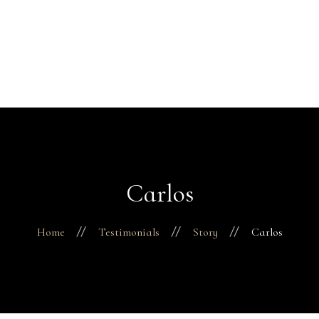
Home
Leistungen
Preise
+49 176 81452637
Termin buchen
Mello’s Place
Kontakt
Carlos
Home
Testimonials
Story
Carlos